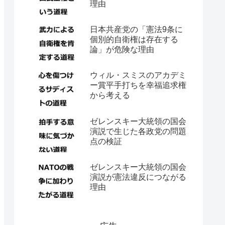
理由
日本共産党の「憲法9条に
個別的自衛権は存在する
論」が危険な理由
ウィル・スミスのアカデミ
ー賞平手打ちを幸福追求権
から考える
ゼレンスキー大統領の国会
演説で生じた各政党の問題
点の検証
ゼレンスキー大統領の国会
演説が憲法違反につながる
理由