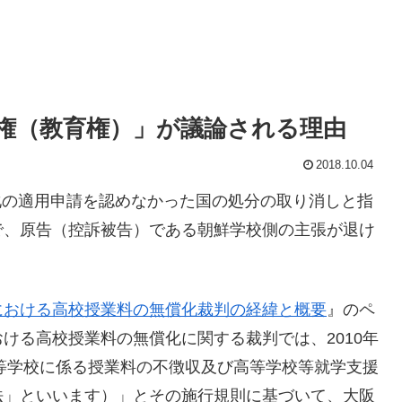
権（教育権）」が議論される理由
2018.10.04
償化の適用申請を認めなかった国の処分の取り消しと指
で、原告（控訴被告）である朝鮮学校側の主張が退け
における高校授業料の無償化裁判の経緯と概要
』のペ
ける高校授業料の無償化に関する裁判では、2010年
高等学校に係る授業料の不徴収及び高等学校等就学支援
法」といいます）」とその施行規則に基づいて、大阪