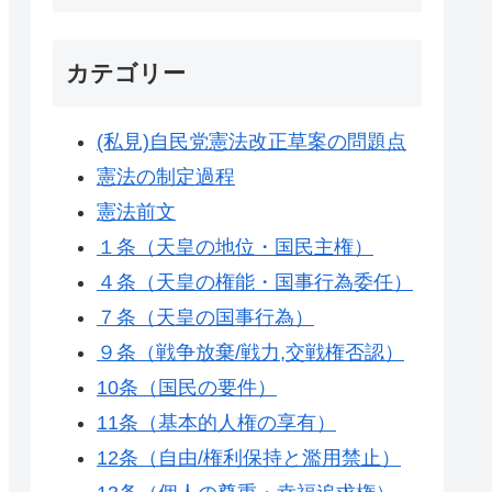
カテゴリー
(私見)自民党憲法改正草案の問題点
憲法の制定過程
憲法前文
１条（天皇の地位・国民主権）
４条（天皇の権能・国事行為委任）
７条（天皇の国事行為）
９条（戦争放棄/戦力,交戦権否認）
10条（国民の要件）
11条（基本的人権の享有）
12条（自由/権利保持と濫用禁止）