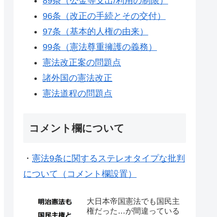
89条（公金等支出/利用の制限）
96条（改正の手続とその交付）
97条（基本的人権の由来）
99条（憲法尊重擁護の義務）
憲法改正案の問題点
諸外国の憲法改正
憲法道程の問題点
コメント欄について
・
憲法9条に関するステレオタイプな批判
について（コメント欄設置）
大日本帝国憲法でも国民主
権だった…が間違っている