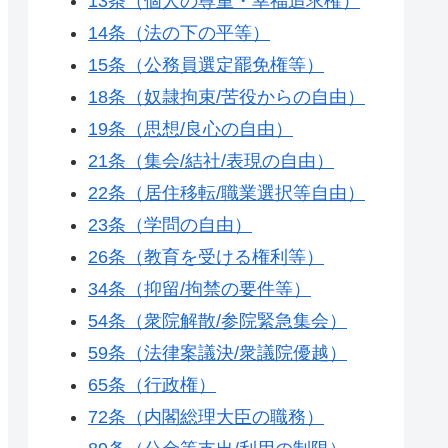
13条（個人の尊重・幸福追求権）
14条（法の下の平等）
15条（公務員選定罷免権等）
18条（奴隷拘束/苦役からの自由）
19条（思想/良心の自由）
21条（集会/結社/表現の自由）
22条（居住移転/職業選択等自由）
23条（学問の自由）
26条（教育を受ける権利等）
34条（抑留/拘禁の要件等）
54条（衆院解散/参院緊急集会）
59条（法律案議決/衆議院優越）
65条（行政権）
72条（内閣総理大臣の職務）