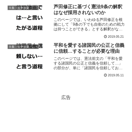
芦田修正に基づく憲法9条の解釈
９条（戦争放棄・戦力/交戦権の否認）
はなぜ採用されないのか
このページでは、いわゆる芦田修正を根
拠にして「9条の下でも自衛のための戦力
は持つことができる」とする解釈がなぜ
通説や歴代の政府から相手にされないの
2019.05.21
か、その問題点についてわかりやすく解
説しています。
平和を愛する諸国民の公正と信義
９条（戦争放棄・戦力/交戦権の否認）
に信頼…することが必要な理由
このページでは、憲法前文の「平和を愛
する諸国民の公正と信義を信頼して…」
の部分が、単に「諸国民を信頼しておけ
ば平和を維持できる」という短絡的な期
2019.05.11
待を意味しているわけではないという点
について解説しています。
広告