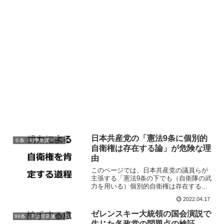
日本共産党の「憲法9条に個別的
９条（戦争放棄・戦力/交戦権の否認）
自衛権は存在する論」が危険な理
由
このページでは、日本共産党の議員らが
主張する「憲法9条の下でも（自衛隊の武
力を用いる）個別的自衛権は存在する」
論が論理的な矛盾を孕むだけでなく、将
2022.04.17
来の日本国民にとって有害無益だという
点について簡単に論じています。
ゼレンスキー大統領の国会演説で
99条（憲法尊重擁護の義務）
生じた各政党の問題点の検証