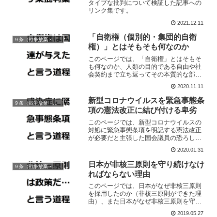
タイプな批判について検証した記事への
リンク集です。
2021.12.11
「自衛権（個別的・集団的自衛
９条（戦争放棄・戦力/交戦権の否認）
権）」とはそもそも何なのか
このページでは、「自衛権」とはそもそ
も何なのか、人類の目的である自由や社
会契約まで立ち返ってその本質的な部分
からの検討を試みています。
2020.11.11
新型コロナウイルスを緊急事態条
９条（戦争放棄・戦力/交戦権の否認）
項の憲法改正に結び付ける卑劣
このページでは、新型コロナウイルスの
対処に緊急事態条項を明記する憲法改正
が必要だと主張した国会議員の恐ろしさ
について簡単に解説しています。
2020.01.31
日本が非核三原則を守り続けなけ
９条（戦争放棄・戦力/交戦権の否認）
ればならない理由
このページでは、日本がなぜ非核三原則
を採用したのか（非核三原則ができた理
由）、また日本がなぜ非核三原則を守り
続けなければならないのかという点につ
2019.05.27
いて論じています。