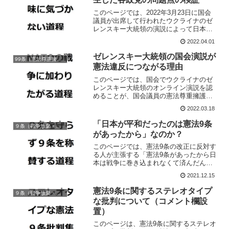
このページでは、2022年3月23日に国会
議員が出席して行われたウクライナのゼ
レンスキー大統領の演説によって日本の
国政政党に生じた問題点について簡単に
2022.04.01
私見を述べています。
ゼレンスキー大統領の国会演説が
99条（憲法尊重擁護の義務）
憲法違反につながる理由
このページでは、国会でウクライナのゼ
レンスキー大統領のオンライン演説を認
めることが、国会議員の憲法尊重擁護義
務違反につながり、ひいては日本の立憲
2022.03.18
主義をも破壊してしまう危険性について
簡単に論じています。
「日本が平和だったのは憲法9条
９条（戦争放棄・戦力/交戦権の否認）
があったから」なのか？
このページでは、憲法9条の改正に反対す
る人が主張する「憲法9条があったから日
本は戦争に巻き込まれなくて済んだん
だ」「戦後の日本が平和だったのは憲法9
2021.12.15
条があったおかげだ」などの詭弁性につ
いて論じています。
憲法9条に関するステレオタイプ
９条（戦争放棄・戦力/交戦権の否認）
な批判について（コメント欄設
置）
このページは、憲法9条に関するステレオ