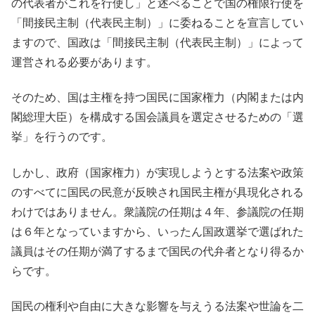
の代表者がこれを行使し」と述べることで国の権限行使を
「間接民主制（代表民主制）」に委ねることを宣言してい
ますので、国政は「間接民主制（代表民主制）」によって
運営される必要があります。
そのため、国は主権を持つ国民に国家権力（内閣または内
閣総理大臣）を構成する国会議員を選定させるための「選
挙」を行うのです。
しかし、政府（国家権力）が実現しようとする法案や政策
のすべてに国民の民意が反映され国民主権が具現化される
わけではありません。衆議院の任期は４年、参議院の任期
は６年となっていますから、いったん国政選挙で選ばれた
議員はその任期が満了するまで国民の代弁者となり得るか
らです。
国民の権利や自由に大きな影響を与えうる法案や世論を二