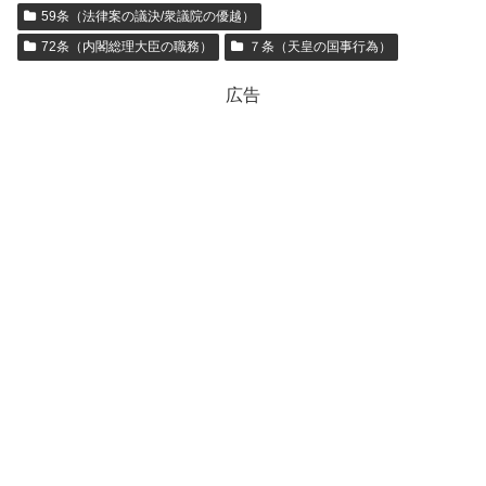
59条（法律案の議決/衆議院の優越）
72条（内閣総理大臣の職務）
７条（天皇の国事行為）
広告