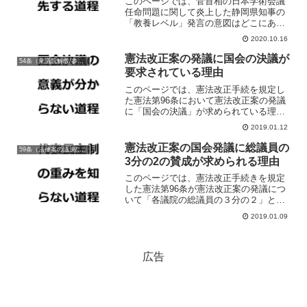
このページでは、菅首相の日本学術会議
任命問題に関して炎上した静岡県知事の
「教養レベル」発言の意図はどこにあっ
たのかという点について論じています。
2020.10.16
憲法改正案の発議に国会の決議が
54条（衆議院解散/参議院緊急集会）
要求されている理由
このページでは、憲法改正手続を規定し
た憲法第96条において憲法改正案の発議
に「国会の決議」が求められている理由
と意義について論じています。
2019.01.12
憲法改正案の国会発議に総議員の
59条（法律案の議決/衆議院の優越）
3分の2の賛成が求められる理由
このページでは、憲法改正手続きを規定
した憲法第96条が憲法改正案の発議につ
いて「各議院の総議員の３分の２」とい
う厳しい要件を設定している理由につい
2019.01.09
て論じています。
広告