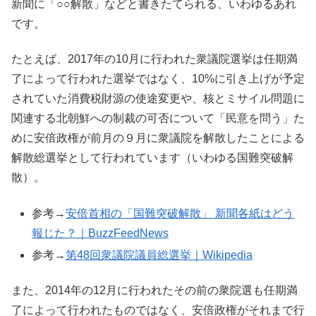
新聞に「○○解散」などと書きたてられる、いわゆるあれ
です。
たとえば、2017年の10月に行われた衆議院選挙は任期満
了によって行われた選挙ではなく、10%に引き上げが予定
されていた消費税財源の使途変更や、核とミサイル問題に
関連する北朝鮮への制裁の可否について「民意を問う」た
めに安倍政権が前月の９月に衆議院を解散したことによる
解散総選挙として行われています（いわゆる国難突破解
散）。
参考→
安倍首相の「国難突破解散」 新聞各紙はどう
報じた？｜BuzzFeedNews
参考→
第48回衆議院議員総選挙｜Wikipedia
また、2014年の12月に行われたその前の衆院選も任期満
了によって行われたものではなく、安倍政権がそれまで行