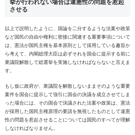
挙が行われない場合は違憲性の問題を惹起
させる
以上で説明したように、国論を二分するような法案や政策
など国民の自由や権利に密接に関連する重要事項について
は、憲法が国民主権を基本原則として採用している趣旨か
ら考えて、内閣総理大臣は必ずそれを国会に提示する前に
衆議院解散して総選挙を実施しなければならないと言えま
す。
もし仮に政府が、衆議院を解散しないままそのような重要
案件を国会に提示して強引に国会の決議を成立させてしま
った場合には、その国会で決議された法案や政策は、憲法
が採用した国民主権原理の要請を無視したものとして違憲
性の問題を惹起させることについては国民のすべてが理解
しなければなりません。