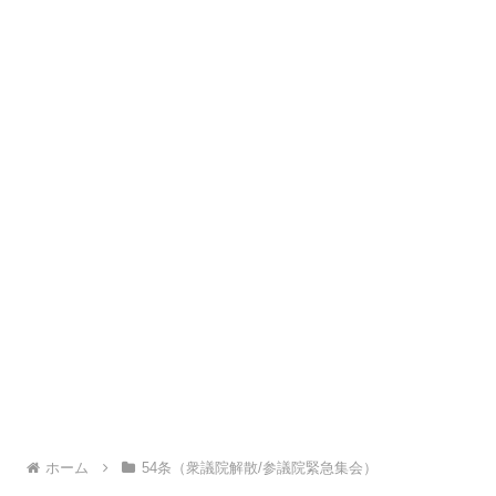
ホーム
54条（衆議院解散/参議院緊急集会）