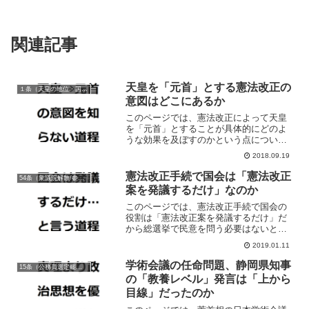
関連記事
天皇を「元首」とする憲法改正の
１条（天皇の地位・国民主権）
意図はどこにあるか
このページでは、憲法改正によって天皇
を「元首」とすることが具体的にどのよ
うな効果を及ぼすのかという点について
論じています。
2018.09.19
憲法改正手続で国会は「憲法改正
54条（衆議院解散/参議院緊急集会）
案を発議するだけ」なのか
このページでは、憲法改正手続で国会の
役割は「憲法改正案を発議するだけ」だ
から総選挙で民意を問う必要はないとい
う主張が国民主権の基本原理を無視した
2019.01.11
愚かな主張である理由について論じてい
ます。
学術会議の任命問題、静岡県知事
15条（公務員選定罷免権等）
の「教養レベル」発言は「上から
目線」だったのか