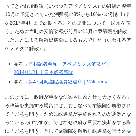
ってきた経済政策（いわゆるアベノミクス）の継続と翌年
10月に予定されていた消費税の8%から10%への引き上げ
を2017年4月まで延期することの是非について「民意を問
う」ために当時の安倍政権が前月の11月に衆議院を解散
したことによる解散総選挙によるものでした（いわゆるア
ベノミクス解散）。
参考→
首相記者会見「アベノミクス解散だ」
2014/11/21 ｜日本経済新聞
参考→
第47回衆議院議員総選挙｜Wikipedia
このように、政府が重要な法案や国家方針を大きく左右す
る政策を実施する場合には、おしなべて衆議院が解散され
て「民意を問う」ために総選挙が実施されるのが通例とな
っているわけですが、ではなぜ政府が重要な決断をする際
に「民意を問う」として衆議院を解散し総選挙を行う必要