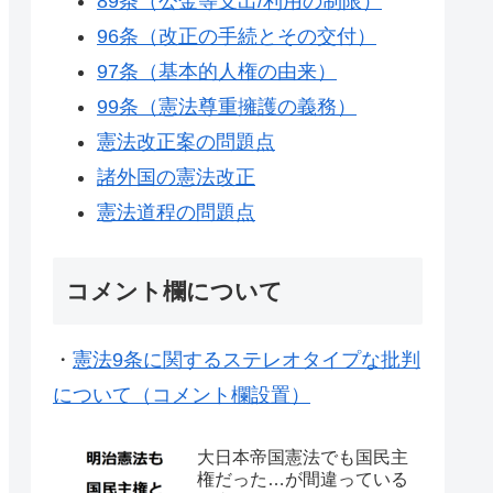
89条（公金等支出/利用の制限）
96条（改正の手続とその交付）
97条（基本的人権の由来）
99条（憲法尊重擁護の義務）
憲法改正案の問題点
諸外国の憲法改正
憲法道程の問題点
コメント欄について
・
憲法9条に関するステレオタイプな批判
について（コメント欄設置）
大日本帝国憲法でも国民主
権だった…が間違っている