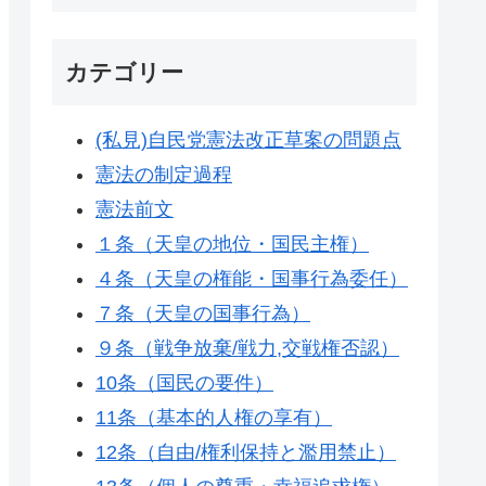
カテゴリー
(私見)自民党憲法改正草案の問題点
憲法の制定過程
憲法前文
１条（天皇の地位・国民主権）
４条（天皇の権能・国事行為委任）
７条（天皇の国事行為）
９条（戦争放棄/戦力,交戦権否認）
10条（国民の要件）
11条（基本的人権の享有）
12条（自由/権利保持と濫用禁止）