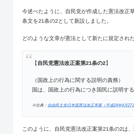
今述べたように、自民党が作成した憲法改正
条文を21条の2として新設しました。
どのような文章が憲法として新たに規定され
【
自民党憲法改正案第21条の2
】
（国政上の行為に関する説明の責務）
国は、国政上の行為につき国民に説明す
※出典：
自由民主党日本国憲法改正草案（平成24年4月2
このように、自民党憲法改正案第21条の2は