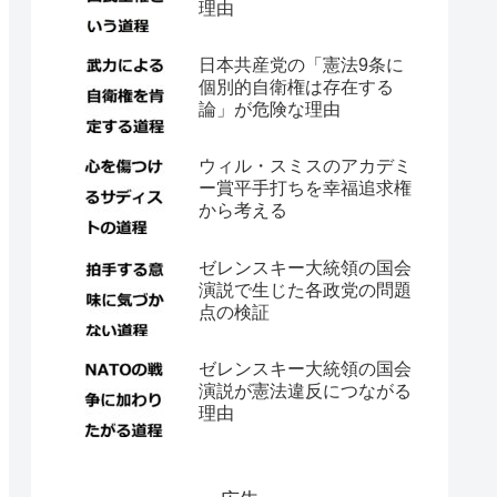
理由
日本共産党の「憲法9条に
個別的自衛権は存在する
論」が危険な理由
ウィル・スミスのアカデミ
ー賞平手打ちを幸福追求権
から考える
ゼレンスキー大統領の国会
演説で生じた各政党の問題
点の検証
ゼレンスキー大統領の国会
演説が憲法違反につながる
理由