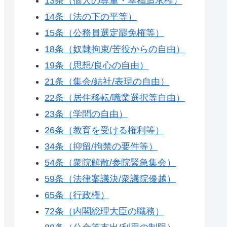
13条（個人の尊重・幸福追求権）
14条（法の下の平等）
15条（公務員選定罷免権等）
18条（奴隷拘束/苦役からの自由）
19条（思想/良心の自由）
21条（集会/結社/表現の自由）
22条（居住移転/職業選択等自由）
23条（学問の自由）
26条（教育を受ける権利等）
34条（抑留/拘禁の要件等）
54条（衆院解散/参院緊急集会）
59条（法律案議決/衆議院優越）
65条（行政権）
72条（内閣総理大臣の職務）