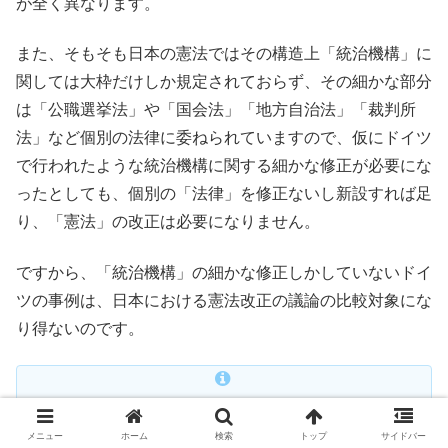
が全く異なります。
また、そもそも日本の憲法ではその構造上「統治機構」に
関しては大枠だけしか規定されておらず、その細かな部分
は「公職選挙法」や「国会法」「地方自治法」「裁判所
法」など個別の法律に委ねられていますので、仮にドイツ
で行われたような統治機構に関する細かな修正が必要にな
ったとしても、個別の「法律」を修正ないし新設すれば足
り、「憲法」の改正は必要になりません。
ですから、「統治機構」の細かな修正しかしていないドイ
ツの事例は、日本における憲法改正の議論の比較対象にな
り得ないのです。
なお、1994年改正では「男女同権の促進規定の追加」
が行われていますので「法の下の平等」に関連する人
メニュー
ホーム
検索
トップ
サイドバー