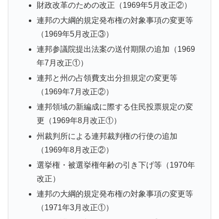
財政改革のための改正（1969年5月改正②）
連邦の大綱的規定発布権の対象事項の変更等
（1969年5月改正③）
連邦参議院提出法案の送付期限の追加（1969
年7月改正①）
連邦と州の占領費支出分担規定の変更等
（1969年7月改正②）
連邦領域の新編成に際する住民投票規定の変
更（1969年8月改正①）
州裁判所による連邦裁判権の行使の追加
（1969年8月改正②）
選挙権・被選挙権年齢の引き下げ等（1970年
改正）
連邦の大綱的規定発布権の対象事項の変更等
（1971年3月改正①）