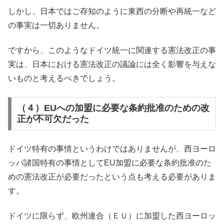
しかし、日本ではご存知のように東西の分断や再統一など
の事実は一切ありません。
ですから、このようなドイツ統一に関連する憲法改正の事
実は、日本における憲法改正の議論には全く影響を与えな
いものと考えるべきでしょう。
（４）EUへの加盟に必要な条約批准のための改
正が不可欠だった
ドイツ特有の事情というわけではありませんが、西ヨーロ
ッパ諸国特有の事情としてEU加盟に必要な条約批准のた
めの憲法改正が必要だったという点も考える必要がありま
す。
ドイツに限らず、欧州連合（ＥＵ）に加盟した西ヨーロッ