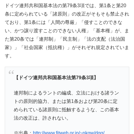
ドイツ連邦共和国基本法の第79条3項では、第1条と第20
条に定められている「諸原則」の改正がそもそも禁止され
ており、第1条には「人間の尊厳」「侵すことのできな
い、かつ譲り渡すことのできない人権」「基本権」が、ま
た第20条では「連邦制」「民主制」「法の支配（法治国
家）」「社会国家（抵抗権）」がそれぞれ規定されていま
す。
【ドイツ連邦共和国基本法第79条3項】
連邦制によるラントの編成、立法における諸ラン
トの原則的協力、または第1条および第20条に定
められている諸原則に抵触するような、この基本
法の改正は、許されない。
※出典：
http://www.fitweb.or.jp/~nkgw/dgg/