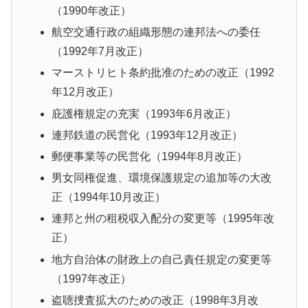
（1990年改正）
航空交通行政の組織形態の連邦法への委任
（1992年7月改正）
マーストリヒト条約批准のための改正（1992
年12月改正）
庇護権規定の充実（1993年6月改正）
連邦鉄道の民営化（1993年12月改正）
郵便事業等の民営化（1994年8月改正）
男女同権促進、環境保護規定の追加等の大改
正（1994年10月改正）
連邦と州の租税収入配分の変更等（1995年改
正）
地方自治体の財政上の自己責任規定の変更等
（1997年改正）
盗聴捜査拡大のための改正（1998年3月改