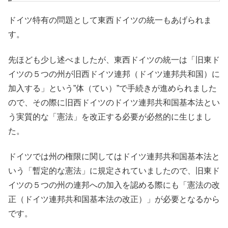
ドイツ特有の問題として東西ドイツの統一もあげられま
す。
先ほども少し述べましたが、東西ドイツの統一は「旧東ド
イツの５つの州が旧西ドイツ連邦（ドイツ連邦共和国）に
加入する」という”体（てい）”で手続きが進められました
ので、その際に旧西ドイツのドイツ連邦共和国基本法とい
う実質的な「憲法」を改正する必要が必然的に生じまし
た。
ドイツでは州の権限に関してはドイツ連邦共和国基本法と
いう「暫定的な憲法」に規定されていましたので、旧東ド
イツの５つの州の連邦への加入を認める際にも「憲法の改
正（ドイツ連邦共和国基本法の改正）」が必要となるから
です。