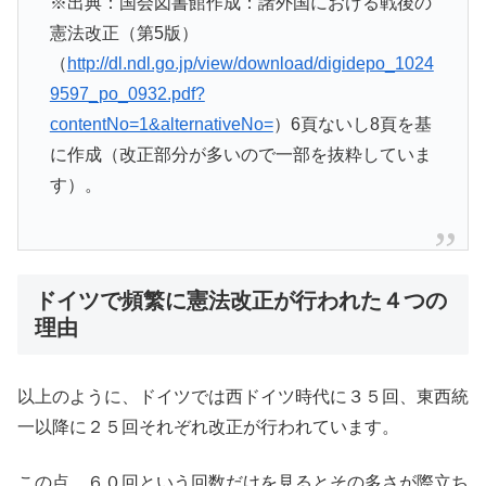
※出典：国会図書館作成：諸外国における戦後の
憲法改正（第5版）
（
http://dl.ndl.go.jp/view/download/digidepo_1024
9597_po_0932.pdf?
contentNo=1&alternativeNo=
）6頁ないし8頁を基
に作成（改正部分が多いので一部を抜粋していま
す）。
ドイツで頻繁に憲法改正が行われた４つの
理由
以上のように、ドイツでは西ドイツ時代に３５回、東西統
一以降に２５回それぞれ改正が行われています。
この点、６０回という回数だけを見るとその多さが際立ち