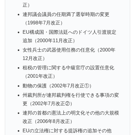
正）
連邦議会議員の任期満了選挙時期の変更
（1998年7月改正）
EU構成国・国際法廷へのドイツ人引渡規定
追加（2000年11月改正）
女性兵士の武器使用任務の任意化（2000年
12月改正）
租税の管理に関する中級官庁の設置任意化
（2001年改正）
動物の保護（2002年7月改正①）
州裁判所が連邦裁判権を行使できる事項の変
更（2002年7月改正②）
連邦の首都の憲法上の明文化その他の大規模
改正（2006年8月改正）
EUの立法権に対する提訴権の追加その他