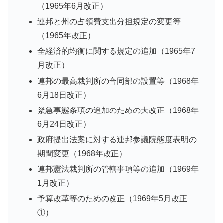
（1965年6月改正）
連邦と州の占領費支出分担規定の変更等
（1965年改正）
全経済的均衡に関する規定の追加（1965年7
月改正）
連邦の最高裁判所の合同部の設置等（1968年
6月18日改正）
緊急事態条項の追加のための大改正（1968年
6月24日改正）
政府提出法案に対する連邦参議院態度表明の
期間変更（1968年改正）
連邦憲法裁判所の管轄事項等の追加（1969年
1月改正）
予算改革等のための改正（1969年5月改正
①）