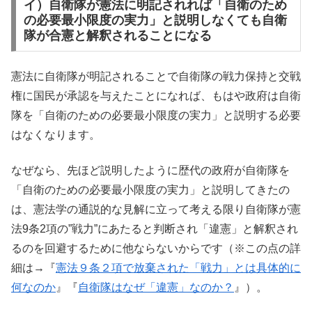
イ）自衛隊が憲法に明記されれば「自衛のため
の必要最小限度の実力」と説明しなくても自衛
隊が合憲と解釈されることになる
憲法に自衛隊が明記されることで自衛隊の戦力保持と交戦
権に国民が承認を与えたことになれば、もはや政府は自衛
隊を「自衛のための必要最小限度の実力」と説明する必要
はなくなります。
なぜなら、先ほど説明したように歴代の政府が自衛隊を
「自衛のための必要最小限度の実力」と説明してきたの
は、憲法学の通説的な見解に立って考える限り自衛隊が憲
法9条2項の”戦力”にあたると判断され「違憲」と解釈され
るのを回避するために他ならないからです（※この点の詳
細は→『
憲法９条２項で放棄された「戦力」とは具体的に
何なのか
』『
自衛隊はなぜ「違憲」なのか？
』）。