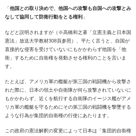
「
他国との取り決めで、他国への攻撃も自国への攻撃とみ
なして協同して防衛行動をとる権利
」
などと説明されますが（※高橋和之著「立憲主義と日本国
憲法」放送大学教材308頁参照）、平たく言うと、自国が
直接的な侵害を受けていないにもかかわらず他国を「他
衛」するために自衛権を発動させる権利のことを言いま
す。
たとえば、アメリカ軍の艦艇が第三国の戦闘機から攻撃さ
れた際に、日本の領土や自衛隊が何ら攻撃されていないに
もかかわらず、近くを航行する自衛隊のイージス艦がアメ
リカ軍の艦艇を守るためにその第三国の戦闘機を撃墜する
ような行為が集団的自衛権の行使にあたります。
この政府の憲法解釈の変更によって日本は「集団的自衛権