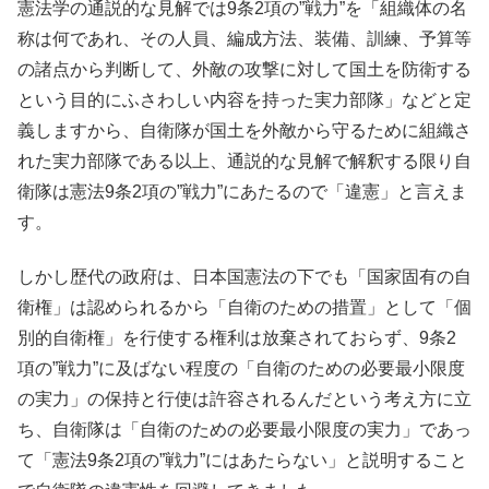
憲法学の通説的な見解では9条2項の”戦力”を「組織体の名
称は何であれ、その人員、編成方法、装備、訓練、予算等
の諸点から判断して、外敵の攻撃に対して国土を防衛する
という目的にふさわしい内容を持った実力部隊」などと定
義しますから、自衛隊が国土を外敵から守るために組織さ
れた実力部隊である以上、通説的な見解で解釈する限り自
衛隊は憲法9条2項の”戦力”にあたるので「違憲」と言えま
す。
しかし歴代の政府は、日本国憲法の下でも「国家固有の自
衛権」は認められるから「自衛のための措置」として「個
別的自衛権」を行使する権利は放棄されておらず、9条2
項の”戦力”に及ばない程度の「自衛のための必要最小限度
の実力」の保持と行使は許容されるんだという考え方に立
ち、自衛隊は「自衛のための必要最小限度の実力」であっ
て「憲法9条2項の”戦力”にはあたらない」と説明すること