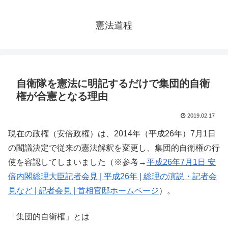
憲法道程
自衛隊を憲法に明記するだけで集団的自衛
権が合憲となる理由
2019.02.17
現在の政権（安倍政権）は、2014年（平成26年）7月1日
の閣議決定で従来の憲法解釈を変更し、集団的自衛権の行
使を容認してしまいました（※参考→
平成26年7月1日 安
倍内閣総理大臣記者会見 | 平成26年 | 総理の演説・記者会
見など | 記者会見 | 首相官邸ホームページ
）。
「集団的自衛権」とは