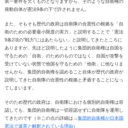
第一要件を欠くものとなりますから、そのような自衛権の
発動自体が憲法9条の下で許されません。
また、そもそも歴代の政府は自衛隊の合憲性の根拠を「自
衛のための必要最小限度の実力」と説明することで「憲法
9条2項の”戦力”にはあたらない」と説明してきたところに
ありますが、先ほど説明したように集団的自衛権は自国を
守るための「自衛」のためのものではなく、自国が攻撃を
受けていない状態で他国を守るための「他衛」に他なりま
せんから、集団的自衛権を認めること自体が歴代の政府が
説明してきた自衛隊の合憲性の根拠と矛盾することになっ
てしまいます。
そのため歴代の政府は、自衛隊における個別的自衛権は容
認しても、集団的自衛権は一切容認せずに自衛隊を運用し
てきたのです（※この点の詳細は→
集団的自衛権が日本国
憲法で違憲と解釈されている理由
）