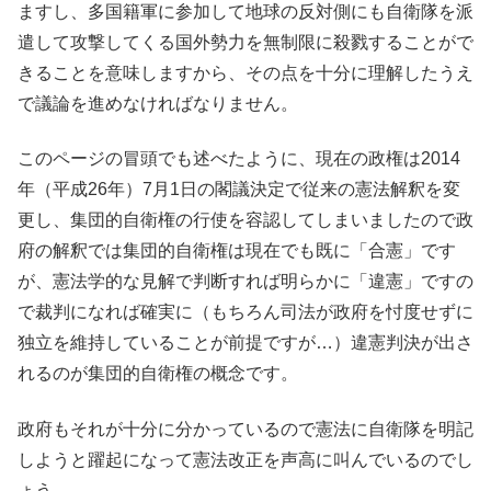
ますし、多国籍軍に参加して地球の反対側にも自衛隊を派
遣して攻撃してくる国外勢力を無制限に殺戮することがで
きることを意味しますから、その点を十分に理解したうえ
で議論を進めなければなりません。
このページの冒頭でも述べたように、現在の政権は2014
年（平成26年）7月1日の閣議決定で従来の憲法解釈を変
更し、集団的自衛権の行使を容認してしまいましたので政
府の解釈では集団的自衛権は現在でも既に「合憲」です
が、憲法学的な見解で判断すれば明らかに「違憲」ですの
で裁判になれば確実に（もちろん司法が政府を忖度せずに
独立を維持していることが前提ですが…）違憲判決が出さ
れるのが集団的自衛権の概念です。
政府もそれが十分に分かっているので憲法に自衛隊を明記
しようと躍起になって憲法改正を声高に叫んでいるのでし
ょう。