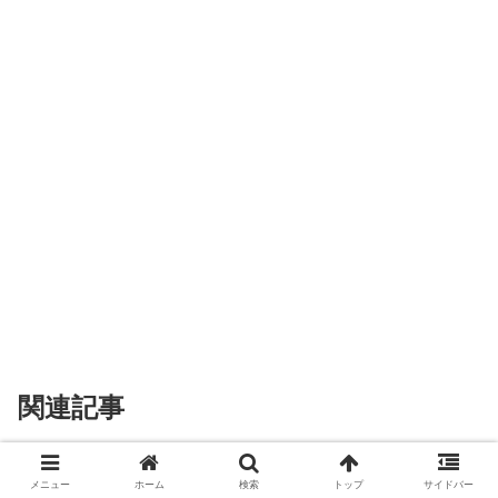
関連記事
憲法９条が侵略戦争だけでなく自
９条（戦争放棄・戦力/交戦権の否認）
メニュー
ホーム
検索
トップ
サイドバー
衛戦争をも放棄した理由