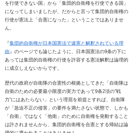
を行使できない国」から「集団的自衛権を行使できる国」
になってしまいましたが、だからと言って集団的自衛権の
行使が憲法上「合憲になった」ということではありませ
ん。
『
集団的自衛権が日本国憲法で違憲と解釈されている理
由
』のページでも論じたように、日本国憲法の9条の下に
あっては集団的自衛権の行使を許容する憲法解釈は論理的
に成立しえないからです。
歴代の政府が自衛隊の合憲性の根拠としてきた「自衛隊は
自衛のための必要最小限度の実力であって9条2項の”戦
力”にはあたらない」という理屈を前提とすれば、自衛隊
が「急迫不正の侵害」の要件を満たさない状態で、しかも
「自衛」ではなく「他衛」のために自衛権を発動すること
は許されませんから、集団的自衛権を合憲とする帰結は論
理的に導かれることはありません。