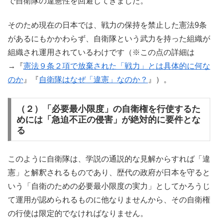
で自衛隊の違憲性を回避してきました。
そのため現在の日本では、戦力の保持を禁止した憲法9条
があるにもかかわらず、自衛隊という武力を持った組織が
組織され運用されているわけです（※この点の詳細は
→『
憲法９条２項で放棄された「戦力」とは具体的に何な
のか
』『
自衛隊はなぜ「違憲」なのか？
』）。
（２）「必要最小限度」の自衛権を行使するた
めには「急迫不正の侵害」が絶対的に要件とな
る
このように自衛隊は、学説の通説的な見解からすれば「違
憲」と解釈されるものであり、歴代の政府が日本を守ると
いう「自衛のための必要最小限度の実力」としてかろうじ
て運用が認められるものに他なりませんから、その自衛権
の行使は限定的でなければなりません。