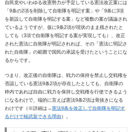
自民党やいわゆる改憲勢力が予定している憲法改正案には
「9条の2項を削除して自衛隊を明記す案」や「9条に3項
を新設して自衛隊を明記する案」など複数の案が議論され
ているようですが、仮に9条2項が現状のまま残されたと
しても（3項で自衛隊を明記する案が実現しても）、改正
された憲法に自衛隊が明記されれば、その「憲法に明記さ
れた自衛隊」の範囲で国民の承認を受けたということにな
るからです。
つまり、改正後の自衛隊は、戦力の保持を禁止し交戦権を
否認している憲法9条2項が存在したとしても、自衛隊の
枠内であれば自由に戦力を保持し交戦権を行使できるよう
になるわけで、端的に言えば憲法9条2項は骨抜きになる
わけです（※詳細は→
憲法9条を改正して自衛隊を明記す
るだけで核武装できる理由
）。