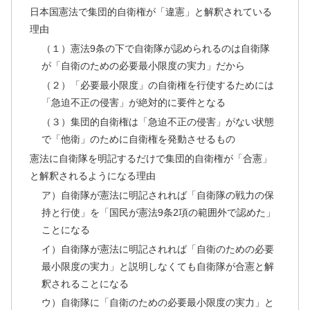
日本国憲法で集団的自衛権が「違憲」と解釈されている
理由
（１）憲法9条の下で自衛隊が認められるのは自衛隊
が「自衛のための必要最小限度の実力」だから
（２）「必要最小限度」の自衛権を行使するためには
「急迫不正の侵害」が絶対的に要件となる
（３）集団的自衛権は「急迫不正の侵害」がない状態
で「他衛」のために自衛権を発動させるもの
憲法に自衛隊を明記するだけで集団的自衛権が「合憲」
と解釈されるようになる理由
ア）自衛隊が憲法に明記されれば「自衛隊の戦力の保
持と行使」を「国民が憲法9条2項の範囲外で認めた」
ことになる
イ）自衛隊が憲法に明記されれば「自衛のための必要
最小限度の実力」と説明しなくても自衛隊が合憲と解
釈されることになる
ウ）自衛隊に「自衛のための必要最小限度の実力」と