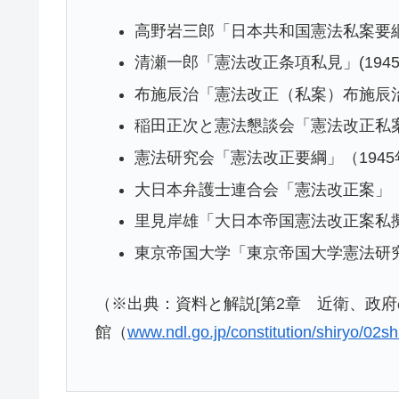
高野岩三郎「日本共和国憲法私案要綱」
清瀬一郎「憲法改正条項私見」(1945
布施辰治「憲法改正（私案）布施辰治起
稲田正次と憲法懇談会「憲法改正私案」
憲法研究会「憲法改正要綱」（1945年
大日本弁護士連合会「憲法改正案」（1
里見岸雄「大日本帝国憲法改正案私擬」
東京帝国大学「東京帝国大学憲法研究
（※出典：資料と解説[第2章 近衛、政府
館（
www.ndl.go.jp/constitution/shiryo/02sh