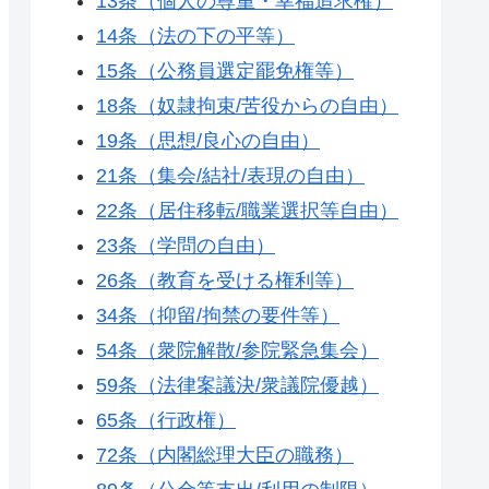
13条（個人の尊重・幸福追求権）
14条（法の下の平等）
15条（公務員選定罷免権等）
18条（奴隷拘束/苦役からの自由）
19条（思想/良心の自由）
21条（集会/結社/表現の自由）
22条（居住移転/職業選択等自由）
23条（学問の自由）
26条（教育を受ける権利等）
34条（抑留/拘禁の要件等）
54条（衆院解散/参院緊急集会）
59条（法律案議決/衆議院優越）
65条（行政権）
72条（内閣総理大臣の職務）