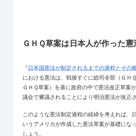
ＧＨＱ草案は日本人が作った憲
『
日本国憲法が制定されるまでの過程とその
における憲法は、戦後すぐに総司令部（ＧＨ
ＧＨＱ草案）を基に政府の中で憲法改正草案
議会で審議されることにより明治憲法が改正
このような憲法制定過程の経緯を考えれば、
いうアメリカが作成した憲法草案が基礎にな
しょう。