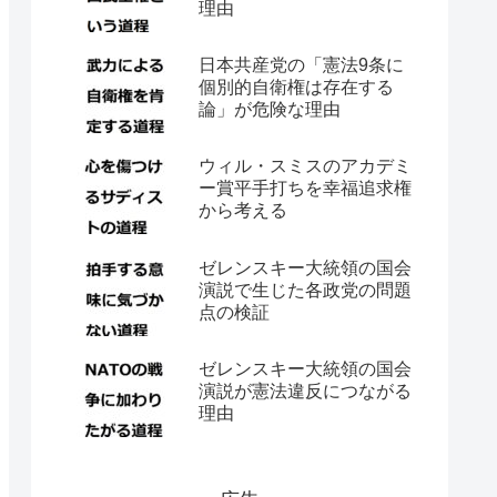
理由
日本共産党の「憲法9条に
個別的自衛権は存在する
論」が危険な理由
ウィル・スミスのアカデミ
ー賞平手打ちを幸福追求権
から考える
ゼレンスキー大統領の国会
演説で生じた各政党の問題
点の検証
ゼレンスキー大統領の国会
演説が憲法違反につながる
理由