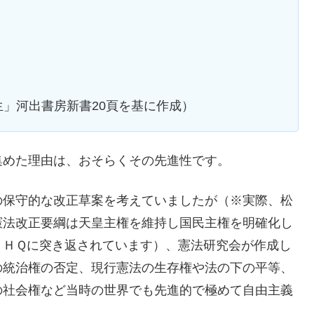
」河出書房新書20頁を基に作成）
集めた理由は、おそらくその先進性です。
の保守的な改正草案を考えていましたが（※実際、松
憲法改正要綱は天皇主権を維持し国民主権を明確化し
ＧＨＱに突き返されています）、憲法研究会が作成し
の統治権の否定、現行憲法の生存権や法の下の平等、
の社会権など当時の世界でも先進的で極めて自由主義