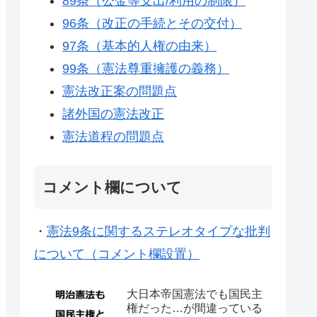
89条（公金等支出/利用の制限）
96条（改正の手続とその交付）
97条（基本的人権の由来）
99条（憲法尊重擁護の義務）
憲法改正案の問題点
諸外国の憲法改正
憲法道程の問題点
コメント欄について
・
憲法9条に関するステレオタイプな批判
について（コメント欄設置）
大日本帝国憲法でも国民主
権だった…が間違っている