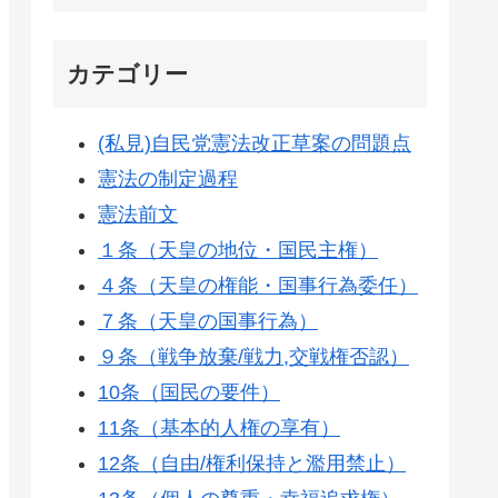
カテゴリー
(私見)自民党憲法改正草案の問題点
憲法の制定過程
憲法前文
１条（天皇の地位・国民主権）
４条（天皇の権能・国事行為委任）
７条（天皇の国事行為）
９条（戦争放棄/戦力,交戦権否認）
10条（国民の要件）
11条（基本的人権の享有）
12条（自由/権利保持と濫用禁止）