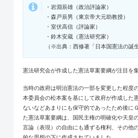
・岩淵辰雄（政治評論家）
・森戸辰男（東京帝大元助教授）
・室伏高信（評論家）
・鈴木安蔵（憲法研究家）
（※出典：西修著「日本国憲法の誕生
憲法研究会が作成した憲法草案要綱が注目を
当時の政府は明治憲法の一部を変更した程度
本委員会の松本案を基にして政府が作成した
ないなどあまりにも保守的であったため後に
た憲法草案要綱は、国民主権の明確化や天皇
言論（表現）の自由にも通ずる権利、その他
的な思想の下に作成されていました。