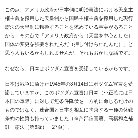
この点、アメリカ政府が日本側に明治憲法における天皇主
権主義を採用した天皇制から国民主権主義を採用した現行
憲法の天皇制に転換することを求めている事実があること
から、その点で「アメリカ政府から（天皇を中心とした）
国体の変更を強要されたんだ（押し付けられたんだ）」と
思う人もいるかもしれませんが、それもおかしな話です。
なぜなら、日本はポツダム宣言を受諾しているからです。
日本は戦争に負けた1945年の8月14日にポツダム宣言を受
諾していますが、このポツダム宣言は日本（※正確には日
本国の軍隊）に対して無条件降伏を一方的に命じるだけの
ものではなく、連合国と日本を相互に拘束する一種の休戦
条約の性質も持っていました（※芦部信喜著、高橋和之補
訂「憲法（第6版）」27頁）。