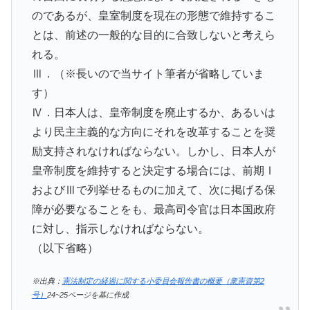
のであるが、皇室制度を現在の形態で維持するこ
とは、前述の一般的な目的に合致しないと考えら
れる。
Ⅲ．（※長いので当サイト筆者が省略していま
す）
Ⅳ．日本人は、皇帝制度を廃止するか、あるいは
より民主主義的な方向にそれを改革することを奨
励支持されなければならない。しかし、日本人が
皇帝制度を維持すると決定する場合には、前期Ⅰ
およびⅢで列挙せるものに加えて、次に掲げる保
障が必要なることをも、最高司令官は日本国政府
に対し、指示しなければならない。
（以下省略）
※出典：
憲法制定の経過に関する小委員会報告書の概要（衆憲資第2
号）
24~25ページを基に作成