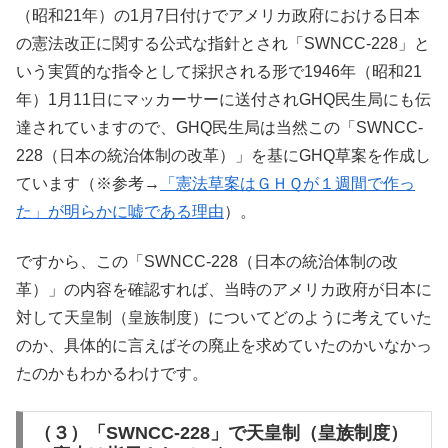
（昭和21年）の1月7日付けでアメリカ政府における日本
の憲法改正に関する公式な指針とされ「SWNCC-228」と
いう実質的な指令として採択される形で1946年（昭和21
年）1月11日にマッカーサーに送付されGHQ民生局にも伝
達されていますので、GHQ民生局は当然この「SWNCC-
228（日本の統治体制の改革）」を基にGHQ草案を作成し
ています（※参考→
「憲法草案はＧＨＱが１週間で作っ
た」が明らかに嘘である理由
）。
ですから、この「SWNCC-228（日本の統治体制の改
革）」の内容を確認すれば、当時のアメリカ政府が日本に
対して天皇制（皇族制度）についてどのように考えていた
のか、具体的に言えばその廃止を求めていたのかいなかっ
たのかもわかるわけです。
（３）「SWNCC-228」で天皇制（皇族制度）