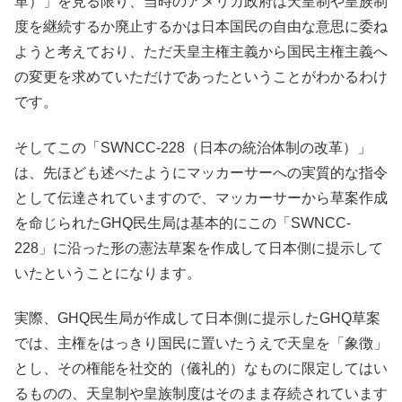
革）」を見る限り、当時のアメリカ政府は天皇制や皇族制
度を継続するか廃止するかは日本国民の自由な意思に委ね
ようと考えており、ただ天皇主権主義から国民主権主義へ
の変更を求めていただけであったということがわかるわけ
です。
そしてこの「SWNCC-228（日本の統治体制の改革）」
は、先ほども述べたようにマッカーサーへの実質的な指令
として伝達されていますので、マッカーサーから草案作成
を命じられたGHQ民生局は基本的にこの「SWNCC-
228」に沿った形の憲法草案を作成して日本側に提示して
いたということになります。
実際、GHQ民生局が作成して日本側に提示したGHQ草案
では、主権をはっきり国民に置いたうえで天皇を「象徴」
とし、その権能を社交的（儀礼的）なものに限定してはい
るものの、天皇制や皇族制度はそのまま存続されています