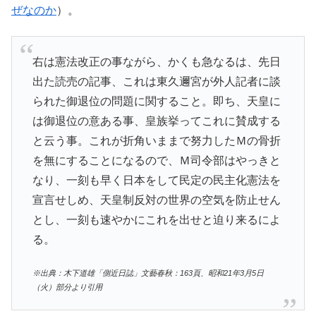
ぜなのか
）。
右は憲法改正の事ながら、かくも急なるは、先日
出た読売の記事、これは東久邇宮が外人記者に談
られた御退位の問題に関すること。即ち、天皇に
は御退位の意ある事、皇族挙ってこれに賛成する
と云う事。これが折角いままで努力したＭの骨折
を無にすることになるので、Ｍ司令部はやっきと
なり、一刻も早く日本をして民定の民主化憲法を
宣言せしめ、天皇制反対の世界の空気を防止せん
とし、一刻も速やかにこれを出せと迫り来るによ
る。
※出典：木下道雄「側近日誌」文藝春秋：163頁、昭和21年3月5日
（火）部分より引用