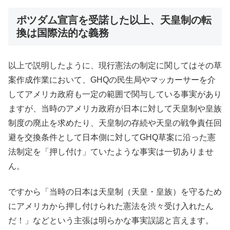
ポツダム宣言を受諾した以上、天皇制の転
換は国際法的な義務
以上で説明したように、現行憲法の制定に関してはその草
案作成作業において、GHQの民生局やマッカーサーを介
してアメリカ政府も一定の範囲で関与している事実があり
ますが、当時のアメリカ政府が日本に対して天皇制や皇族
制度の廃止を求めたり、天皇制の存続や天皇の戦争責任回
避を交換条件として日本側に対してGHQ草案に沿った憲
法制定を「押し付け」ていたような事実は一切ありませ
ん。
ですから「当時の日本は天皇制（天皇・皇族）を守るため
にアメリカから押し付けられた憲法を渋々受け入れたん
だ！」などという主張は明らかな事実誤認と言えます。