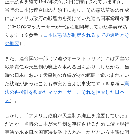
正手続きを経て1947年の5月3日に施行されていますが、
当時の日本は連合国の占領下にあり、その憲法草案の作成
にはアメリカ政府の影響力を受けていた連合国軍総司令部
（GHQ)やマッカーサーが一定程度関与していた事実があ
ります（※参考→
日本国憲法が制定されるまでの過程とそ
の概要
）。
また、連合国の一部（ソ連やオーストラリア）には天皇の
戦争責任や天皇制の廃止を求める国もありましたから、当
時の日本において天皇制の存続がその範囲で危ぶまれてい
た状況があったことも事実と言えば事実です（※参考→
憲
法の再検討を勧めたマッカーサー、それを拒否した日本
人
）。
しかし、「アメリカ政府が天皇制の廃止を強要していた」
だとか「当時の日本が天皇制を存続させるために渋々現行
憲法である日本国憲法を受け入れた」などという主張は明