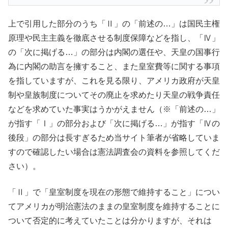
上で引用した部分のうち「Ⅱ」の「前述の…」は国民主権
原理や民主主義を徹底させる制度保障などを指し、「Ⅳ」
の「次に掲げる…」の部分は内閣の選任や、天皇の国事行
為に内閣の助言を擁すること、また皇室費等に関する事項
を指していますが、これを見る限り、アメリカ政府が天皇
制や皇族制度についてその廃止を求めたり天皇の戦争責任
などを求めていた事実はうかがえません（※「前述の…」
が指す「Ⅰ」の部分および「次に掲げる…」が指す「Ⅳの
後段」の部分は長すぎるため当サイト筆者が省略していま
すので確認したい場合は憲法調査会の資料を参照してくだ
さい）。
「Ⅱ」で「皇室制度を現在の形態で維持すること」につい
てアメリカが明治憲法のままの皇室制度を維持することに
ついて否定的に考えていたことは分かりますが、それは