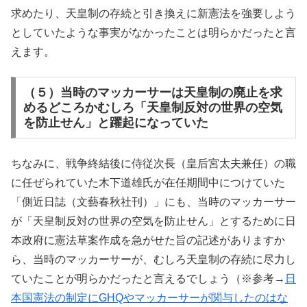
求めたり、天皇制の存続と引き換えに新憲法を強要しよう
としていたような事実がなかったことは明らかだったと言
えます。
（５）当時のマッカーサーは天皇制の廃止を求
めるどころかむしろ「天皇制反対の世界の空気
を防止せん」と躍起になっていた
ちなみに、戦争終結後に侍従次長（皇后宮太夫兼任）の職
に任ぜられていた木下道雄氏が在任期間中につけていた
「側近日誌（文藝春秋社刊）」にも、当時のマッカーサー
が「天皇制反対の世界の空気を防止せん」とするために日
本政府に憲法草案作成を急がせた旨の記述がありますか
ら、当時のマッカーサーが、むしろ天皇制の存続に尽力し
ていたことが明らかだったと言えるでしょう（※参考→
日
本国憲法の制定にGHQやマッカーサーが関与したのはな