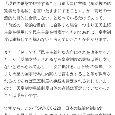
「現在の形態で維持すること（※天皇に主権（統治権の総
覧者たる地位）を置いたままにすること）」が「前述の一
般的な目的に合致しない」と述べているだけであって、
「前述の一般的な目的」に合致する場合、つまり国民主権
主義を採用して民主主義を徹底するものであれば、皇室制
度は維持しても構わないと考えていたことが分かります。
また、「Ⅳ」でも「民主主義的な方向にそれを改革するこ
と」が「奨励支持」されるなら皇室制度の維持は差し支え
ないと述べられており、「次に掲げる…」部分の保障、つ
まり天皇の国事行為に内閣の助言を要すること等が保障さ
れるのであれば皇室制度の存続も肯定されるとしています
ので、天皇制や皇族制度自体の存続は否定していなかった
ことは明らかです。
ですから、この「SWNCC-228（日本の統治体制の改