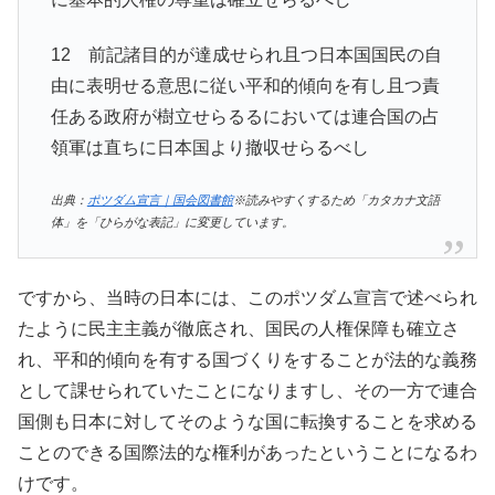
12 前記諸目的が達成せられ且つ日本国国民の自
由に表明せる意思に従い平和的傾向を有し且つ責
任ある政府が樹立せらるるにおいては連合国の占
領軍は直ちに日本国より撤収せらるべし
出典：
ポツダム宣言｜国会図書館
※読みやすくするため「カタカナ文語
体」を「ひらがな表記」に変更しています。
ですから、当時の日本には、このポツダム宣言で述べられ
たように民主主義が徹底され、国民の人権保障も確立さ
れ、平和的傾向を有する国づくりをすることが法的な義務
として課せられていたことになりますし、その一方で連合
国側も日本に対してそのような国に転換することを求める
ことのできる国際法的な権利があったということになるわ
けです。