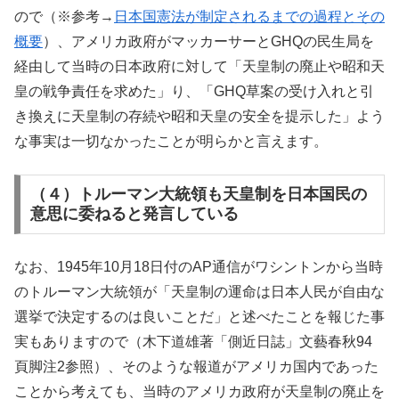
ので（※参考→
日本国憲法が制定されるまでの過程とその
概要
）、アメリカ政府がマッカーサーとGHQの民生局を
経由して当時の日本政府に対して「天皇制の廃止や昭和天
皇の戦争責任を求めた」り、「GHQ草案の受け入れと引
き換えに天皇制の存続や昭和天皇の安全を提示した」よう
な事実は一切なかったことが明らかと言えます。
（４）トルーマン大統領も天皇制を日本国民の
意思に委ねると発言している
なお、1945年10月18日付のAP通信がワシントンから当時
のトルーマン大統領が「天皇制の運命は日本人民が自由な
選挙で決定するのは良いことだ」と述べたことを報じた事
実もありますので（木下道雄著「側近日誌」文藝春秋94
頁脚注2参照）、そのような報道がアメリカ国内であった
ことから考えても、当時のアメリカ政府が天皇制の廃止を