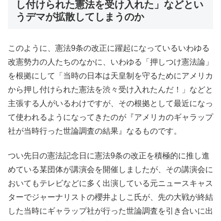
し付けられた憲法を受け入れた」などとい
うデマが拡散してしまうのか
このように、憲法9条の改正に躍起になっているいわゆる
改憲勢力の人たちのなかに、いわゆる「押しつけ憲法論」
を根拠にして「当時の日本は天皇制を守るためにアメリカ
から押し付けられた憲法を渋々受け入れたんだ！」などと
主張する人がいるわけですが、その根拠として最近になっ
て使われるようになってきたのが『アメリカのギャラップ
社が当時行った世論調査の結果』なるものです。
つい先日の憲法記念日に憲法9条の改正を積極的に推し進
めている某団体が講演会を開催しましたが、その講演会に
おいてもテレビなどに多く出演している元ニュースキャス
ターでジャーナリストの櫻井よしこ氏が、先の大戦が終結
した当時にギャラップ社が行った世論調査を引き合いに出