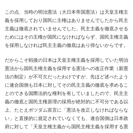
この点、当時の明治憲法（大日本帝国憲法）は天皇主権主
義を採用しており国民に主権はありませんでしたから民主
主義は徹底されていませんでした。民主主義を徹底させる
ためにはその主権が国民になければならず、国民主権主義
を採用しなければ民主主義の徹底はあり得ないからです。
だからこそ戦後の日本は天皇主権主義を採用していた明治
憲法から国民主権主義を採用する憲法への改正作業（新憲
法の制定）が不可欠だったわけですが、先ほど述べたよう
に連合国側も日本に対してその民主主義の徹底を求めるこ
とのできる国際法的な権利を有していましたので、民主主
義の徹底と国民主権原理の採用が絶対的に不可分である以
上、たとえポツダム宣言に「憲法を改正しなければならな
い」と直接的に規定されていなくても、連合国側は日本政
府に対して「天皇主権主義から国民主権主義を採用する憲