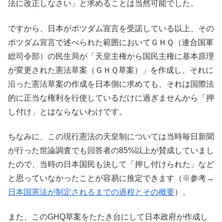
法に改正しなさい」と求めることは当然可能でした。
ですから、日本がポツダム宣言を受諾している以上、その
ポツダム宣言で述べられた範囲においてＧＨＱ（連合国軍
総司令部）の民生局が「天皇主権から国民主権に基本原理
が変更された憲法草案（ＧＨＱ草案）」を作成し、それに
沿った憲法草案の作成を日本側に求めても、それは国際法
的に正当な権利を行使しているだけに過ぎませんから「押
し付け」とはならないわけです。
ちなみに、この現行憲法の天皇制については当時毎日新聞
が行った世論調査でも回答者の85%以上が賛成していまし
たので、当時の日本国民も決して「押し付けられた」など
と思っていなかったことが容易に推定できます（※参考→
日本国憲法が制定されるまでの過程とその概要
）。
また、このGHQ草案をたたき台にして日本政府が作成し