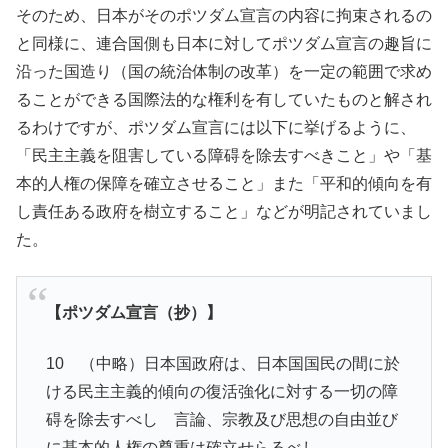
そのため、日本がそのポツダム宣言の内容に拘束されるの
と同様に、連合国側も日本に対してポツダム宣言の趣旨に
沿った国造り（国の統治体制の改革）を一定の範囲で求め
ることができる国際法的な権利を有していたものと解され
るわけですが、ポツダム宣言には以下に挙げるように、
「民主主義を阻害している障碍を除去すべきこと」や「基
本的人権の保障を確立させること」また「平和的傾向を有
し責任ある政府を樹立すること」などが明記されていまし
た。
【ポツダム宣言（抄）】
10 （中略）日本国政府は、日本国国民の間に於
ける民主主義的傾向の復活強化に対する一切の障
碍を除去すべし 言論、宗教及び思想の自由並び
に基本的人権の尊重は確立せらるべし