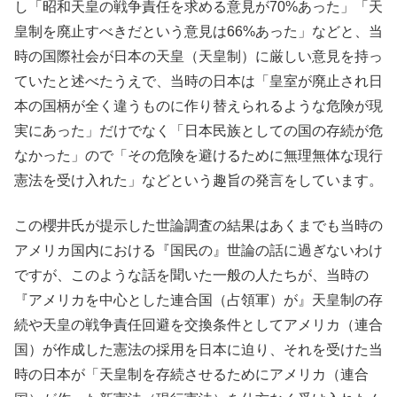
し「昭和天皇の戦争責任を求める意見が70%あった」「天
皇制を廃止すべきだという意見は66%あった」などと、当
時の国際社会が日本の天皇（天皇制）に厳しい意見を持っ
ていたと述べたうえで、当時の日本は「皇室が廃止され日
本の国柄が全く違うものに作り替えられるような危険が現
実にあった」だけでなく「日本民族としての国の存続が危
なかった」ので「その危険を避けるために無理無体な現行
憲法を受け入れた」などという趣旨の発言をしています。
この櫻井氏が提示した世論調査の結果はあくまでも当時の
アメリカ国内における『国民の』世論の話に過ぎないわけ
ですが、このような話を聞いた一般の人たちが、当時の
『アメリカを中心とした連合国（占領軍）が』天皇制の存
続や天皇の戦争責任回避を交換条件としてアメリカ（連合
国）が作成した憲法の採用を日本に迫り、それを受けた当
時の日本が「天皇制を存続させるためにアメリカ（連合