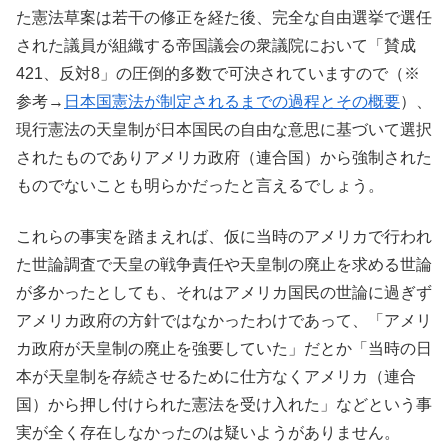
た憲法草案は若干の修正を経た後、完全な自由選挙で選任
された議員が組織する帝国議会の衆議院において「賛成
421、反対8」の圧倒的多数で可決されていますので（※
参考→
日本国憲法が制定されるまでの過程とその概要
）、
現行憲法の天皇制が日本国民の自由な意思に基づいて選択
されたものでありアメリカ政府（連合国）から強制された
ものでないことも明らかだったと言えるでしょう。
これらの事実を踏まえれば、仮に当時のアメリカで行われ
た世論調査で天皇の戦争責任や天皇制の廃止を求める世論
が多かったとしても、それはアメリカ国民の世論に過ぎず
アメリカ政府の方針ではなかったわけであって、「アメリ
カ政府が天皇制の廃止を強要していた」だとか「当時の日
本が天皇制を存続させるために仕方なくアメリカ（連合
国）から押し付けられた憲法を受け入れた」などという事
実が全く存在しなかったのは疑いようがありません。